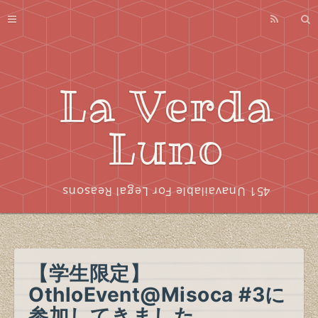
Profile
About
Series
La Verda
Index
Luno
451 Unavailable For Legal Reasons
【学生限定】
OthloEvent@Misoca #3に
参加してきました