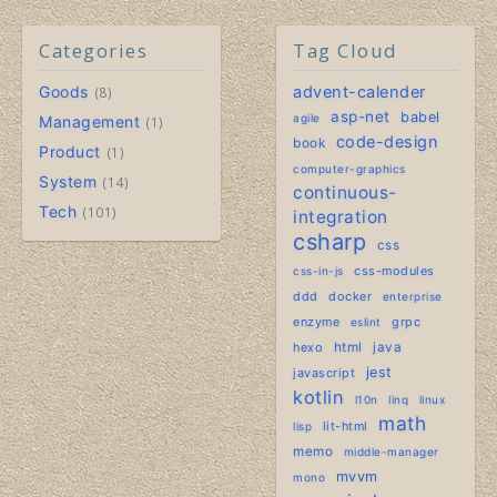
Categories
Tag Cloud
Goods
advent-calender
8
asp-net
babel
agile
Management
1
code-design
book
Product
1
computer-graphics
System
14
continuous-
Tech
101
integration
csharp
css
css-modules
css-in-js
ddd
docker
enterprise
enzyme
grpc
eslint
hexo
html
java
jest
javascript
kotlin
l10n
linq
linux
math
lit-html
lisp
memo
middle-manager
mvvm
mono