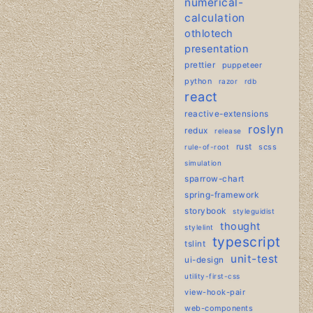
numerical-
calculation
othlotech
presentation
prettier
puppeteer
python
razor
rdb
react
reactive-extensions
roslyn
redux
release
rust
scss
rule-of-root
simulation
sparrow-chart
spring-framework
storybook
styleguidist
thought
stylelint
typescript
tslint
unit-test
ui-design
utility-first-css
view-hook-pair
web-components