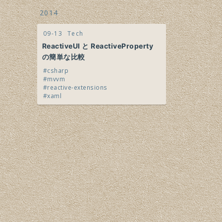
2014
09-13
Tech
ReactiveUI と ReactiveProperty
の簡単な比較
csharp
mvvm
reactive-extensions
xaml