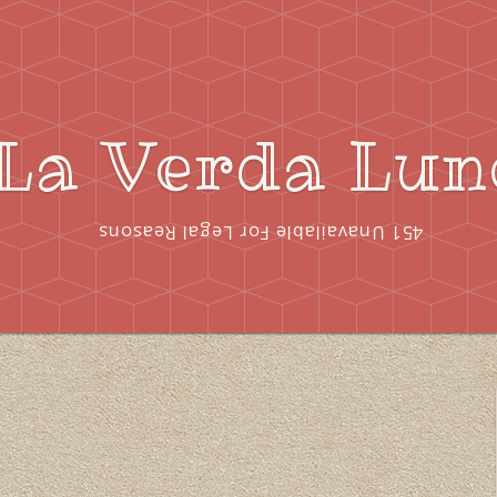
La Verda Lun
451 Unavailable For Legal Reasons