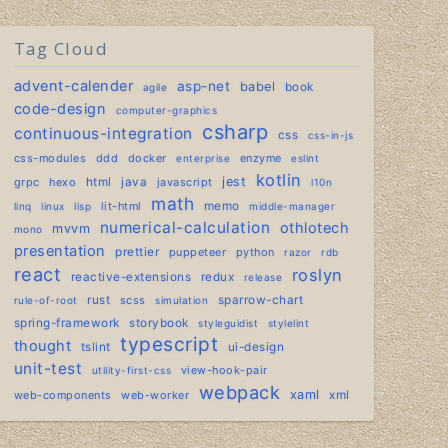
Tag Cloud
advent-calender
asp-net
babel
book
agile
code-design
computer-graphics
csharp
continuous-integration
css
css-in-js
css-modules
ddd
docker
enzyme
enterprise
eslint
kotlin
jest
grpc
hexo
html
java
javascript
l10n
math
lit-html
memo
linq
linux
lisp
middle-manager
numerical-calculation
othlotech
mvvm
mono
presentation
prettier
puppeteer
python
razor
rdb
react
roslyn
reactive-extensions
redux
release
rust
scss
sparrow-chart
rule-of-root
simulation
spring-framework
storybook
styleguidist
stylelint
typescript
thought
tslint
ui-design
unit-test
view-hook-pair
utility-first-css
webpack
xaml
web-components
web-worker
xml