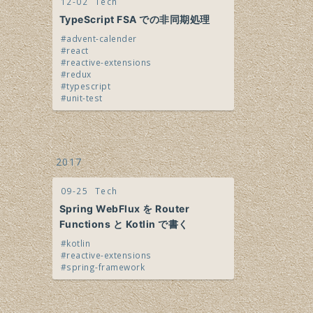
12-02
Tech
TypeScript FSA での非同期処理
advent-calender
react
reactive-extensions
redux
typescript
unit-test
2017
09-25
Tech
Spring WebFlux を Router
Functions と Kotlin で書く
kotlin
reactive-extensions
spring-framework