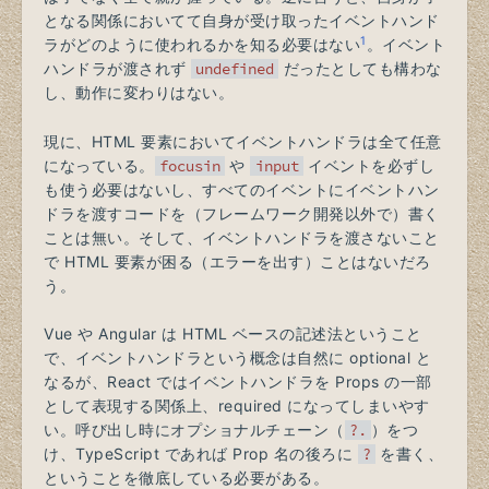
となる関係においてて自身が受け取ったイベントハンド
1
ラがどのように使われるかを知る必要はない
。イベント
ハンドラが渡されず
undefined
だったとしても構わな
し、動作に変わりはない。
現に、HTML 要素においてイベントハンドラは全て任意
になっている。
focusin
や
input
イベントを必ずし
も使う必要はないし、すべてのイベントにイベントハン
ドラを渡すコードを（フレームワーク開発以外で）書く
ことは無い。そして、イベントハンドラを渡さないこと
で HTML 要素が困る（エラーを出す）ことはないだろ
う。
Vue や Angular は HTML ベースの記述法ということ
で、イベントハンドラという概念は自然に optional と
なるが、React ではイベントハンドラを Props の一部
として表現する関係上、required になってしまいやす
い。呼び出し時にオプショナルチェーン（
?.
）をつ
け、TypeScript であれば Prop 名の後ろに
?
を書く、
ということを徹底している必要がある。