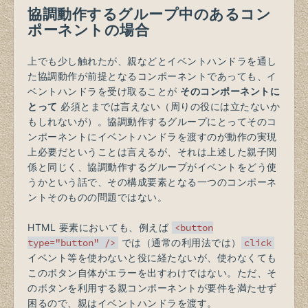
協調動作するグループ中のあるコン
ポーネントの場合
上でも少し触れたが、親などとイベントハンドラを通し
た協調動作が前提となるコンポーネントであっても、イ
ベントハンドラを受け取ることが
そのコンポーネントに
とって
必須とまでは言えない（周りの役には立たないか
もしれないが）。協調動作するグループにとってそのコ
ンポーネントにイベントハンドラを渡すのが動作の実現
上必要だということは言えるが、それは上述した親子関
係と同じく、協調動作するグループがイベントをどう使
うかという話で、その構成要素となる一つのコンポーネ
ントそのものの問題ではない。
HTML 要素においても、例えば
<button
type="button" />
では（通常の利用法では）
click
イベント等を使わないと役に経たないが、使わなくても
このボタン自体がエラーを出すわけではない。ただ、そ
のボタンを利用する親コンポーネントが要件を満たせず
困るので、親はイベントハンドラを渡す。