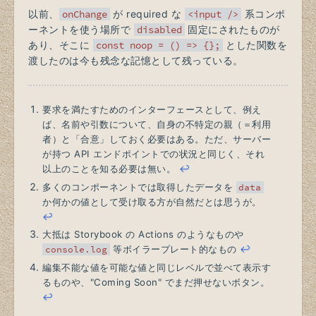
以前、
onChange
が required な
<input />
系コンポ
ーネントを使う場所で
disabled
固定にされたものが
あり、そこに
const noop = () => {};
とした関数を
渡したのは今も残念な記憶として残っている。
要求を満たすためのインターフェースとして、例え
ば、名前や引数について、自身の不特定の親（＝利用
者）と「合意」しておく必要はある。ただ、サーバー
が持つ API エンドポイントでの状況と同じく、それ
以上のことを知る必要は無い。
↩
多くのコンポーネントでは取得したデータを
data
か何かの値として受け取る方が自然だとは思うが。
↩
大抵は Storybook の Actions のようなものや
console.log
等ボイラープレート的なもの
↩
編集不能な値を可能な値と同じレベルで並べて表示す
るものや、"Coming Soon" でまだ押せないボタン。
↩