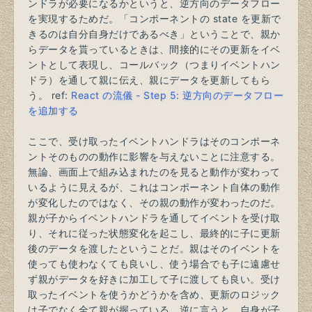
ンドラが必要になるかというと、逆方向のデータフロー
を実現するためだ。「コンポーネントの state を更新で
きるのは自分自身だけであるべき」ということで、親か
らデータを貰っているときは、間接的にその更新をイベ
ントとして表現し、コールバック（つまりイベントハン
ドラ）を通して親に伝え、親にデータを更新してもら
う。 ref:
React の流儀 - Step 5: 逆方向のデータフロー
を追加する
ここで、受け取ったイベントハンドラはそのコンポーネ
ントそのものの動作に影響を与えないことに注意する。
無論、画面上で組み込まれたのを見ると動作が変わって
いるように見えるが、これはコンポーネント自体の動作
が変化したのではなく、その親の動作が変わったのだ。
親が子からイベントハンドラを通してイベントを受け取
り、それに従った状態変化を起こし、最終的に子に更新
後のデータを渡したということだ。親はそのイベントを
使っても使わなくても良いし、使う場合でも子に遠慮せ
ず親がデータを好きに加工して子に渡しても良い。受け
取ったイベントを使うかどうかを含め、更新のロジック
は子でなく全て親が握っている。逆に言うと、自身が子