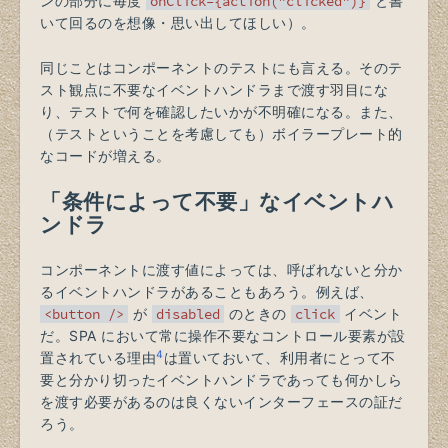
ンの部分に毎度
onClick={action("clicked")}
と書
いて回るのを想像・思い出してほしい）。
同じことはコンポーネントのテストにも言える。そのテ
スト観点に不要なイベントハンドラまで渡す羽目にな
り、テストで何を確認したいかが不明確になる。また、
（テストということを考慮しても）ボイラープレート的
なコードが増える。
「条件によって不要」なイベントハ
ンドラ
コンポーネントに渡す値によっては、呼ばれないと分か
るイベントハンドラがあることもあろう。例えば、
<button />
が
disabled
のときの
click
イベント
だ。SPA において常に操作不要なコントロール要素が設
4
置されている理由
は置いておいて、利用者にとって不
要と分かり切ったイベントハンドラであっても何かしら
を渡す必要があるのは良くないインターフェースの証だ
ろう。