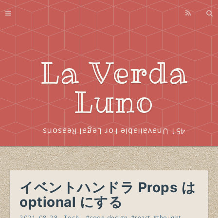
Profile
About
Series
La Verda
Index
Luno
451 Unavailable For Legal Reasons
イベントハンドラ Props は
optional にする
2021-08-28
Tech
code-design
react
thought