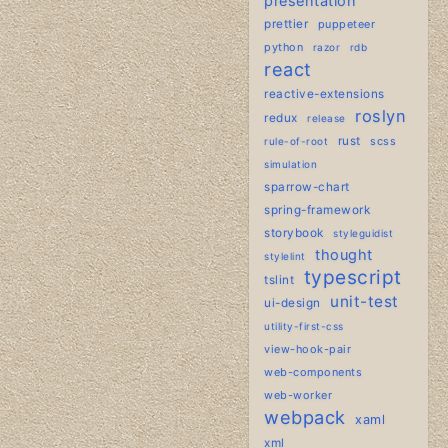
presentation
prettier
puppeteer
python
razor
rdb
react
reactive-extensions
roslyn
redux
release
rust
scss
rule-of-root
simulation
sparrow-chart
spring-framework
storybook
styleguidist
thought
stylelint
typescript
tslint
unit-test
ui-design
utility-first-css
view-hook-pair
web-components
web-worker
webpack
xaml
xml