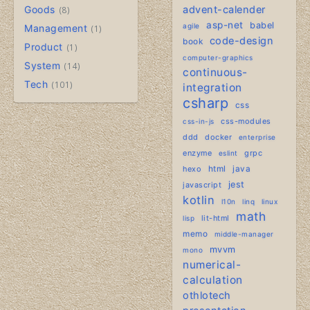
Goods
advent-calender
8
asp-net
babel
agile
Management
1
code-design
book
Product
1
computer-graphics
System
14
continuous-
Tech
101
integration
csharp
css
css-modules
css-in-js
ddd
docker
enterprise
enzyme
grpc
eslint
hexo
html
java
jest
javascript
kotlin
l10n
linq
linux
math
lit-html
lisp
memo
middle-manager
mvvm
mono
numerical-
calculation
othlotech