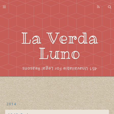
Profile
About
Series
La Verda
Index
Luno
451 Unavailable For Legal Reasons
2014