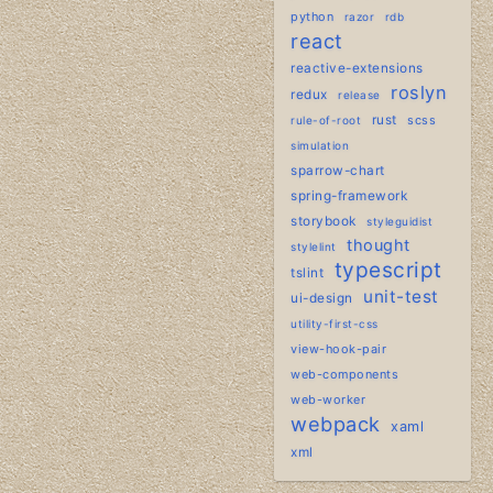
python
razor
rdb
react
reactive-extensions
roslyn
redux
release
rust
scss
rule-of-root
simulation
sparrow-chart
spring-framework
storybook
styleguidist
thought
stylelint
typescript
tslint
unit-test
ui-design
utility-first-css
view-hook-pair
web-components
web-worker
webpack
xaml
xml