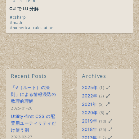
10-13
Tech
C# で LU 分解
csharp
math
numerical-calculation
Recent Posts
Archives
「√（ルート）の法
2025年
(1)
則」による情報浸透の
2022年
(2)
数理的理解
2021年
(5)
2025-01-20
2020年
(6)
Utility-first CSS の配
2019年
(10)
置用ユーティリティだ
2018年
(25)
け使う例
2022-02-27
2017年
(12)