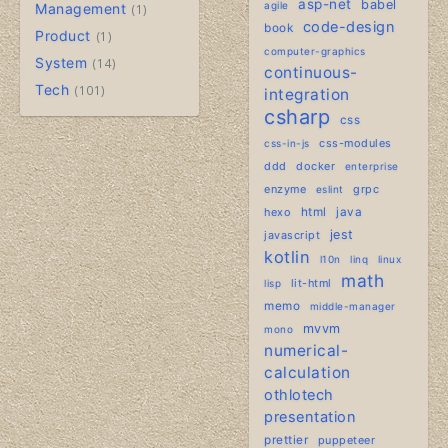
asp-net
babel
agile
Management
1
code-design
book
Product
1
computer-graphics
System
14
continuous-
Tech
101
integration
csharp
css
css-modules
css-in-js
ddd
docker
enterprise
enzyme
grpc
eslint
hexo
html
java
jest
javascript
kotlin
l10n
linq
linux
math
lit-html
lisp
memo
middle-manager
mvvm
mono
numerical-
calculation
othlotech
presentation
prettier
puppeteer