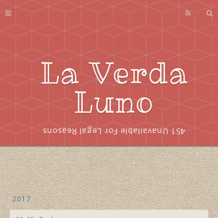
Profile
About
Series
La Verda
Index
Luno
451 Unavailable For Legal Reasons
2017