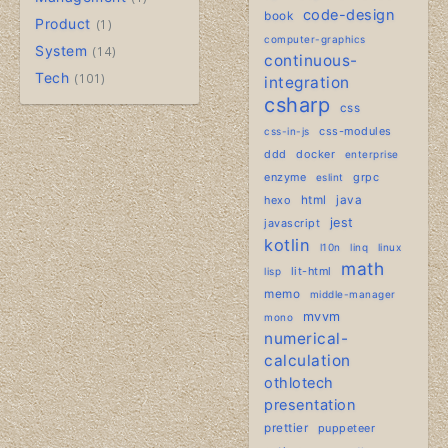
code-design
book
Product
1
computer-graphics
System
14
continuous-
Tech
101
integration
csharp
css
css-modules
css-in-js
ddd
docker
enterprise
enzyme
grpc
eslint
hexo
html
java
jest
javascript
kotlin
l10n
linq
linux
math
lit-html
lisp
memo
middle-manager
mvvm
mono
numerical-
calculation
othlotech
presentation
prettier
puppeteer