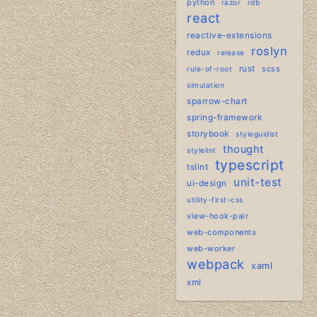
python
razor
rdb
react
reactive-extensions
roslyn
redux
release
rust
scss
rule-of-root
simulation
sparrow-chart
spring-framework
storybook
styleguidist
thought
stylelint
typescript
tslint
unit-test
ui-design
utility-first-css
view-hook-pair
web-components
web-worker
webpack
xaml
xml