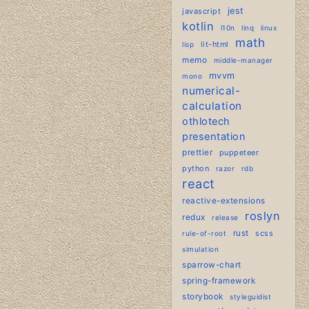
jest
javascript
kotlin
l10n
linq
linux
math
lit-html
lisp
memo
middle-manager
mvvm
mono
numerical-
calculation
othlotech
presentation
prettier
puppeteer
python
razor
rdb
react
reactive-extensions
roslyn
redux
release
rust
scss
rule-of-root
simulation
sparrow-chart
spring-framework
storybook
styleguidist