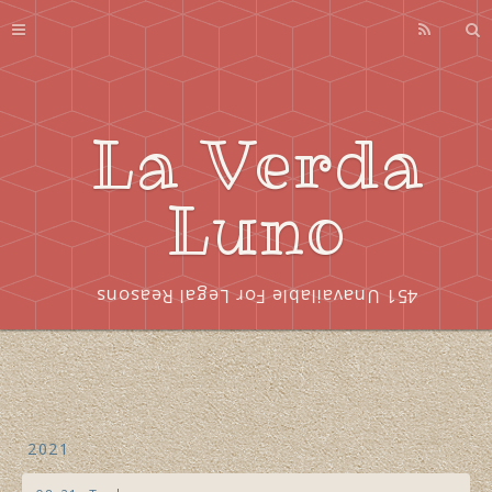
Profile
About
Series
La Verda
Index
Luno
451 Unavailable For Legal Reasons
2021