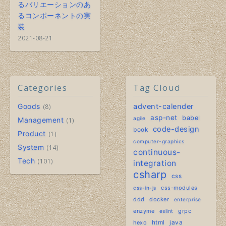
るバリエーションのあ
るコンポーネントの実
装
2021-08-21
Categories
Tag Cloud
Goods
advent-calender
8
asp-net
babel
agile
Management
1
code-design
book
Product
1
computer-graphics
System
14
continuous-
Tech
101
integration
csharp
css
css-modules
css-in-js
ddd
docker
enterprise
enzyme
grpc
eslint
hexo
html
java