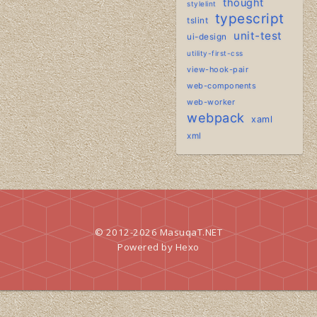
thought
stylelint
typescript
tslint
unit-test
ui-design
utility-first-css
view-hook-pair
web-components
web-worker
webpack
xaml
xml
© 2012-2026
MasuqaT.NET
Powered by
Hexo