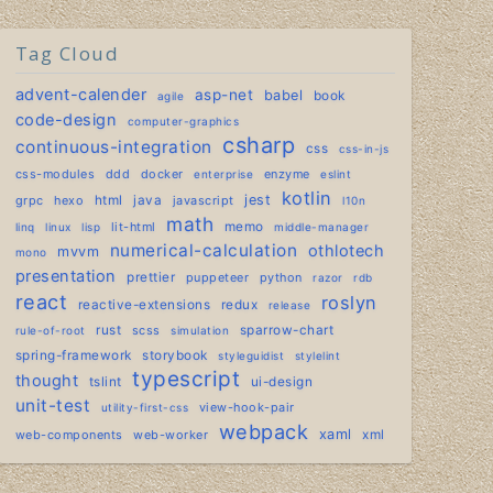
Tag Cloud
advent-calender
asp-net
babel
book
agile
code-design
computer-graphics
csharp
continuous-integration
css
css-in-js
css-modules
ddd
docker
enzyme
enterprise
eslint
kotlin
jest
grpc
hexo
html
java
javascript
l10n
math
lit-html
memo
linq
linux
lisp
middle-manager
numerical-calculation
othlotech
mvvm
mono
presentation
prettier
puppeteer
python
razor
rdb
react
roslyn
reactive-extensions
redux
release
rust
scss
sparrow-chart
rule-of-root
simulation
spring-framework
storybook
styleguidist
stylelint
typescript
thought
tslint
ui-design
unit-test
view-hook-pair
utility-first-css
webpack
xaml
web-components
web-worker
xml