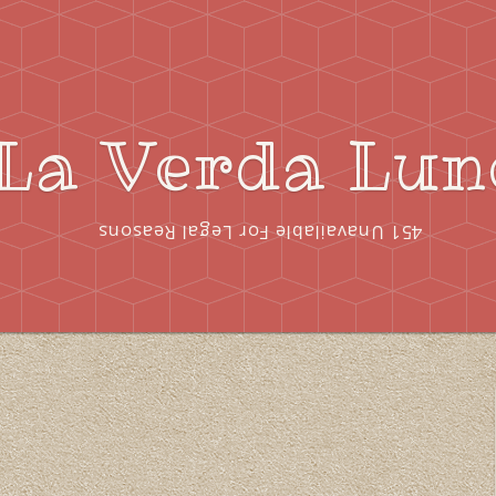
La Verda Lun
451 Unavailable For Legal Reasons