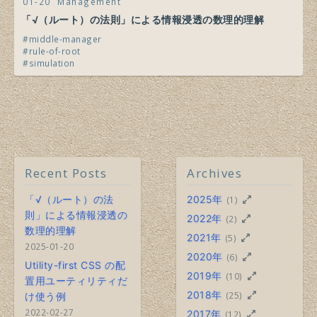
01-20
Management
「√（ルート）の法則」による情報浸透の数理的理解
middle-manager
rule-of-root
simulation
Recent Posts
Archives
「√（ルート）の法
2025年
(1)
則」による情報浸透の
2022年
(2)
数理的理解
2021年
(5)
2025-01-20
2020年
(6)
Utility-first CSS の配
2019年
(10)
置用ユーティリティだ
2018年
(25)
け使う例
2022-02-27
2017年
(12)