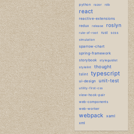
python
razor
rdb
react
reactive-extensions
roslyn
redux
release
rust
scss
rule-of-root
simulation
sparrow-chart
spring-framework
storybook
styleguidist
thought
stylelint
typescript
tslint
unit-test
ui-design
utility-first-css
view-hook-pair
web-components
web-worker
webpack
xaml
xml