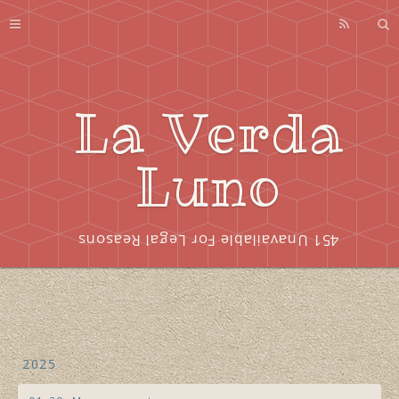
Profile
About
Series
La Verda
Index
Luno
451 Unavailable For Legal Reasons
2025