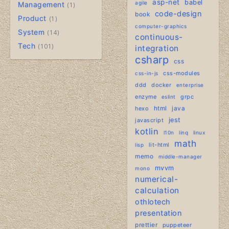
asp-net
babel
agile
Management
1
code-design
book
Product
1
computer-graphics
System
14
continuous-
Tech
101
integration
csharp
css
css-modules
css-in-js
ddd
docker
enterprise
enzyme
grpc
eslint
hexo
html
java
jest
javascript
kotlin
l10n
linq
linux
math
lit-html
lisp
memo
middle-manager
mvvm
mono
numerical-
calculation
othlotech
presentation
prettier
puppeteer