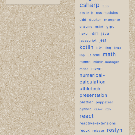
csharp
css
css-modules
css-in-js
ddd
docker
enterprise
enzyme
grpc
eslint
hexo
html
java
jest
javascript
kotlin
l10n
linq
linux
math
lit-html
lisp
memo
middle-manager
mvvm
mono
numerical-
calculation
othlotech
presentation
prettier
puppeteer
python
razor
rdb
react
reactive-extensions
roslyn
redux
release