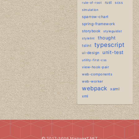
rust
scss
rule-of-root
simulation
sparrow-chart
spring-framework
storybook
styleguidist
thought
stylelint
typescript
tslint
unit-test
ui-design
utility-first-css
view-hook-pair
web-components
web-worker
webpack
xaml
xml
© 2012-2026
MasuqaT.NET