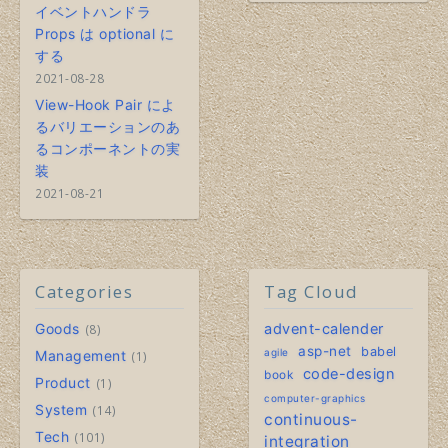
イベントハンドラ
Props は optional に
する
2021-08-28
View-Hook Pair によ
るバリエーションのあ
るコンポーネントの実
装
2021-08-21
Categories
Tag Cloud
Goods
advent-calender
8
asp-net
babel
agile
Management
1
code-design
book
Product
1
computer-graphics
System
14
continuous-
Tech
101
integration