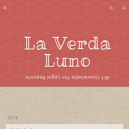
Profile
About
Series
La Verda
Index
Luno
451 Unavailable For Legal Reasons
2018