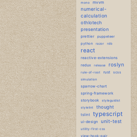
mvvm
mono
numerical-
calculation
othlotech
presentation
prettier
puppeteer
python
razor
rdb
react
reactive-extensions
roslyn
redux
release
rust
scss
rule-of-root
simulation
sparrow-chart
spring-framework
storybook
styleguidist
thought
stylelint
typescript
tslint
unit-test
ui-design
utility-first-css
view-hook-pair