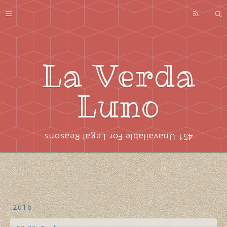
Profile
About
Series
La Verda
Index
Luno
451 Unavailable For Legal Reasons
2016