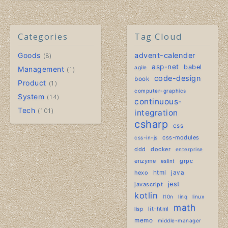
Categories
Tag Cloud
Goods
advent-calender
8
asp-net
babel
agile
Management
1
code-design
book
Product
1
computer-graphics
System
14
continuous-
Tech
101
integration
csharp
css
css-modules
css-in-js
ddd
docker
enterprise
enzyme
grpc
eslint
hexo
html
java
jest
javascript
kotlin
l10n
linq
linux
math
lit-html
lisp
memo
middle-manager