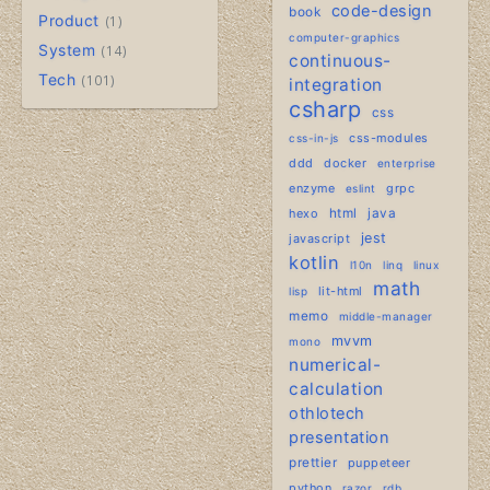
code-design
book
Product
1
computer-graphics
System
14
continuous-
Tech
101
integration
csharp
css
css-modules
css-in-js
ddd
docker
enterprise
enzyme
grpc
eslint
hexo
html
java
jest
javascript
kotlin
l10n
linq
linux
math
lit-html
lisp
memo
middle-manager
mvvm
mono
numerical-
calculation
othlotech
presentation
prettier
puppeteer
python
razor
rdb