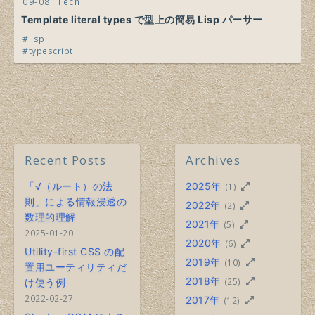
09-08
Tech
Template literal types で型上の簡易 Lisp パーサー
lisp
typescript
Recent Posts
Archives
「√（ルート）の法
2025年
(1)
則」による情報浸透の
2022年
(2)
数理的理解
2021年
(5)
2025-01-20
2020年
(6)
Utility-first CSS の配
2019年
(10)
置用ユーティリティだ
2018年
(25)
け使う例
2022-02-27
2017年
(12)