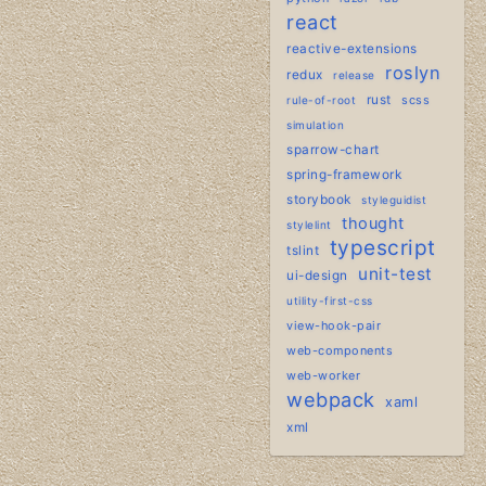
react
reactive-extensions
roslyn
redux
release
rust
scss
rule-of-root
simulation
sparrow-chart
spring-framework
storybook
styleguidist
thought
stylelint
typescript
tslint
unit-test
ui-design
utility-first-css
view-hook-pair
web-components
web-worker
webpack
xaml
xml