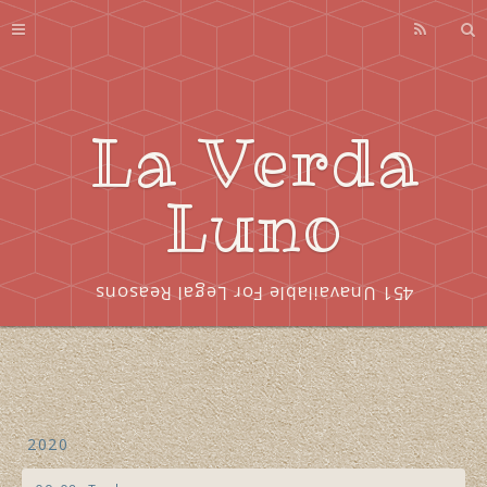
Profile
About
Series
La Verda
Index
Luno
451 Unavailable For Legal Reasons
2020