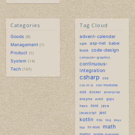
Categories
Tag Cloud
Goods
advent-calender
8
asp-net
babel
agile
Management
1
code-design
book
Product
1
computer-graphics
System
14
continuous-
Tech
101
integration
csharp
css
css-modules
css-in-js
ddd
docker
enterprise
enzyme
grpc
eslint
hexo
html
java
jest
javascript
kotlin
l10n
linq
linux
math
lit-html
lisp
memo
middle-manager