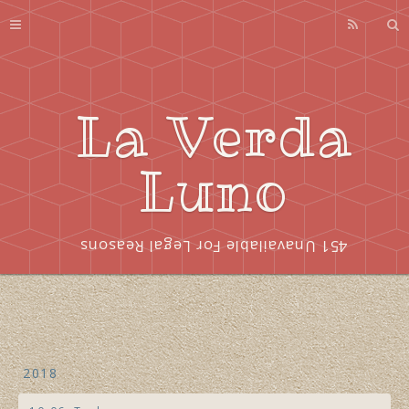
Profile
About
Series
La Verda
Index
Luno
451 Unavailable For Legal Reasons
2018