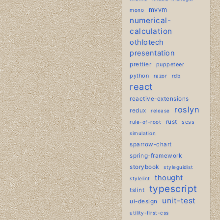
mvvm
mono
numerical-
calculation
othlotech
presentation
prettier
puppeteer
python
razor
rdb
react
reactive-extensions
roslyn
redux
release
rust
scss
rule-of-root
simulation
sparrow-chart
spring-framework
storybook
styleguidist
thought
stylelint
typescript
tslint
unit-test
ui-design
utility-first-css