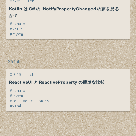
04-01
Tech
Kotlin は C# の INotifyPropertyChanged の夢を見る
か？
csharp
kotlin
mvvm
2014
09-13
Tech
ReactiveUI と ReactiveProperty の簡単な比較
csharp
mvvm
reactive-extensions
xaml