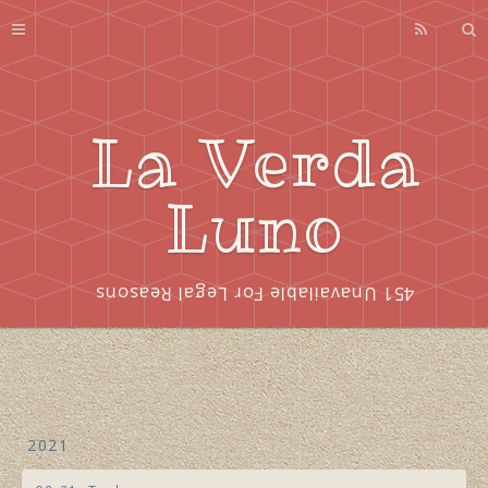
Profile
About
Series
La Verda
Index
Luno
451 Unavailable For Legal Reasons
2021