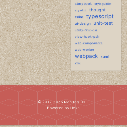
storybook
styleguidist
thought
stylelint
typescript
tslint
unit-test
ui-design
utility-first-css
view-hook-pair
web-components
web-worker
webpack
xaml
xml
© 2012-2026
MasuqaT.NET
Powered by
Hexo