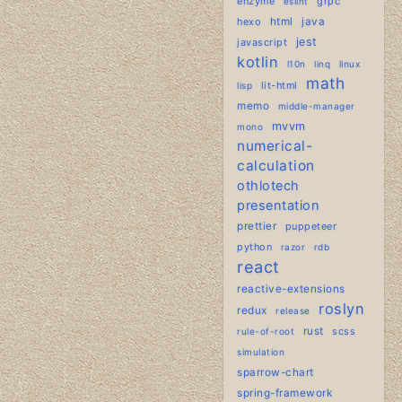
enzyme
grpc
eslint
hexo
html
java
jest
javascript
kotlin
l10n
linq
linux
math
lit-html
lisp
memo
middle-manager
mvvm
mono
numerical-
calculation
othlotech
presentation
prettier
puppeteer
python
razor
rdb
react
reactive-extensions
roslyn
redux
release
rust
scss
rule-of-root
simulation
sparrow-chart
spring-framework