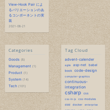
View-Hook Pair によ
るバリエーションのあ
るコンポーネントの実
装
2021-08-21
Categories
Tag Cloud
Goods
advent-calender
8
asp-net
babel
agile
Management
1
code-design
book
Product
1
computer-graphics
System
14
continuous-
Tech
101
integration
csharp
css
css-modules
css-in-js
ddd
docker
enterprise