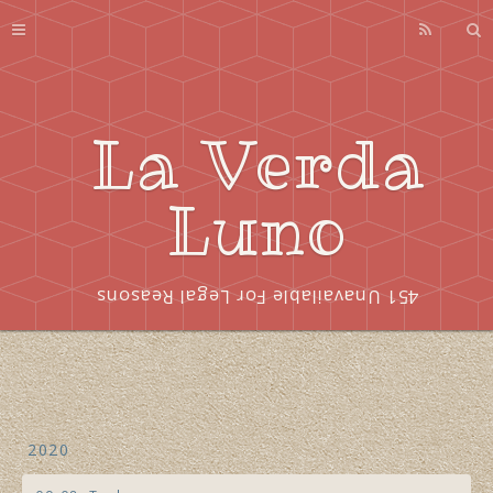
Profile
About
Series
La Verda
Index
Luno
451 Unavailable For Legal Reasons
2020