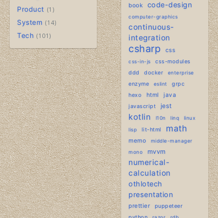
code-design
book
Product
1
computer-graphics
System
14
continuous-
Tech
101
integration
csharp
css
css-modules
css-in-js
ddd
docker
enterprise
enzyme
grpc
eslint
hexo
html
java
jest
javascript
kotlin
l10n
linq
linux
math
lit-html
lisp
memo
middle-manager
mvvm
mono
numerical-
calculation
othlotech
presentation
prettier
puppeteer
python
razor
rdb