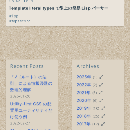
09-08
Tech
Template literal types で型上の簡易 Lisp パーサー
lisp
typescript
Recent Posts
Archives
「√（ルート）の法
2025年
(1)
則」による情報浸透の
2022年
(2)
数理的理解
2021年
(5)
2025-01-20
2020年
(6)
Utility-first CSS の配
2019年
(10)
置用ユーティリティだ
2018年
(25)
け使う例
2022-02-27
2017年
(12)