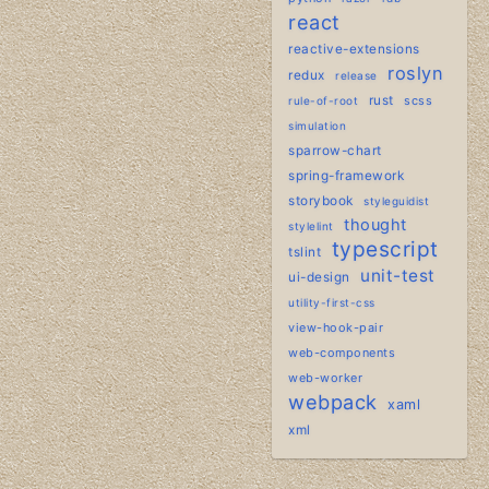
react
reactive-extensions
roslyn
redux
release
rust
scss
rule-of-root
simulation
sparrow-chart
spring-framework
storybook
styleguidist
thought
stylelint
typescript
tslint
unit-test
ui-design
utility-first-css
view-hook-pair
web-components
web-worker
webpack
xaml
xml