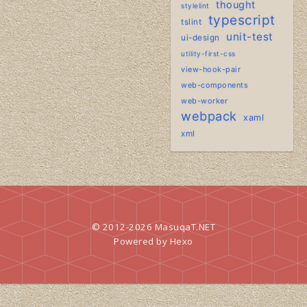
thought
stylelint
typescript
tslint
unit-test
ui-design
utility-first-css
view-hook-pair
web-components
web-worker
webpack
xaml
xml
© 2012-2026
MasuqaT.NET
Powered by
Hexo