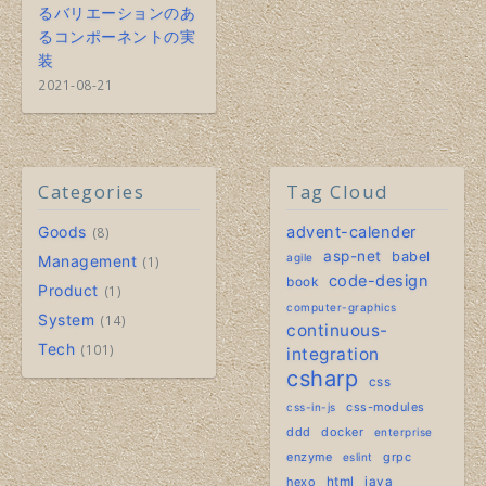
るバリエーションのあ
るコンポーネントの実
装
2021-08-21
Categories
Tag Cloud
Goods
advent-calender
8
asp-net
babel
agile
Management
1
code-design
book
Product
1
computer-graphics
System
14
continuous-
Tech
101
integration
csharp
css
css-modules
css-in-js
ddd
docker
enterprise
enzyme
grpc
eslint
hexo
html
java