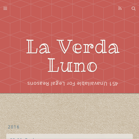
Profile
About
Series
La Verda
Index
Luno
451 Unavailable For Legal Reasons
2016