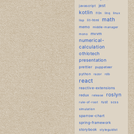
jest
javascript
kotlin
l10n
linq
linux
math
lit-html
lisp
memo
middle-manager
mvvm
mono
numerical-
calculation
othlotech
presentation
prettier
puppeteer
python
razor
rdb
react
reactive-extensions
roslyn
redux
release
rust
scss
rule-of-root
simulation
sparrow-chart
spring-framework
storybook
styleguidist