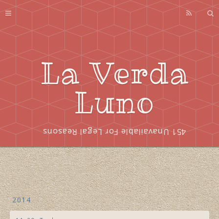
Profile
About
Series
La Verda
Index
Luno
451 Unavailable For Legal Reasons
2014