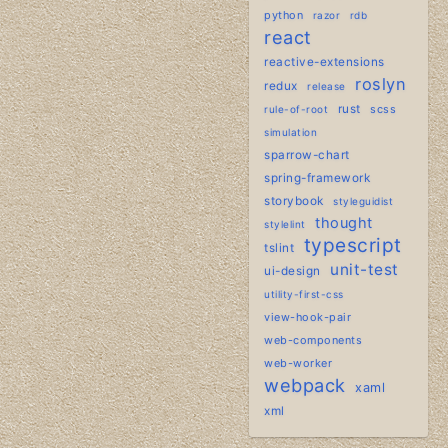
python
razor
rdb
react
reactive-extensions
roslyn
redux
release
rust
scss
rule-of-root
simulation
sparrow-chart
spring-framework
storybook
styleguidist
thought
stylelint
typescript
tslint
unit-test
ui-design
utility-first-css
view-hook-pair
web-components
web-worker
webpack
xaml
xml