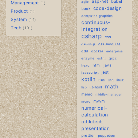
asp-net
babel
agile
Management
1
code-design
book
Product
1
computer-graphics
System
14
continuous-
Tech
101
integration
csharp
css
css-modules
css-in-js
ddd
docker
enterprise
enzyme
grpc
eslint
hexo
html
java
jest
javascript
kotlin
l10n
linq
linux
math
lit-html
lisp
memo
middle-manager
mvvm
mono
numerical-
calculation
othlotech
presentation
prettier
puppeteer