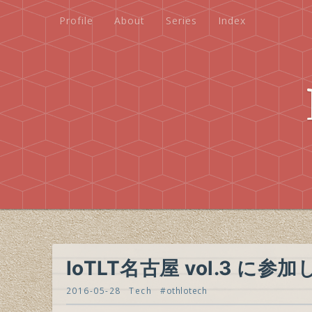
Profile
About
Series
Index
Profile
About
Series
Index
IoTLT名古屋 vol.3 に
2016-05-28
Tech
othlotech