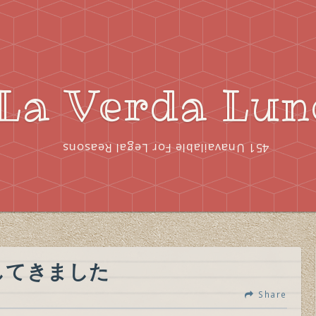
La Verda Lun
451 Unavailable For Legal Reasons
参加してきました
Share