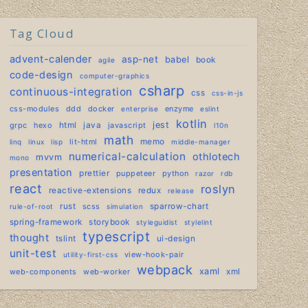
Tag Cloud
advent-calender
asp-net
babel
book
agile
code-design
computer-graphics
csharp
continuous-integration
css
css-in-js
css-modules
ddd
docker
enzyme
enterprise
eslint
kotlin
jest
grpc
hexo
html
java
javascript
l10n
math
lit-html
memo
linq
linux
lisp
middle-manager
numerical-calculation
othlotech
mvvm
mono
presentation
prettier
puppeteer
python
razor
rdb
react
roslyn
reactive-extensions
redux
release
rust
scss
sparrow-chart
rule-of-root
simulation
spring-framework
storybook
styleguidist
stylelint
typescript
thought
tslint
ui-design
unit-test
view-hook-pair
utility-first-css
webpack
xaml
web-components
web-worker
xml