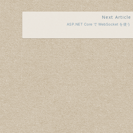
Next Article
ASP.NET Core で WebSocket を使う