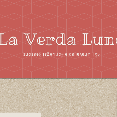
La Verda Lun
451 Unavailable For Legal Reasons