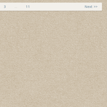
3
…
11
Next >>