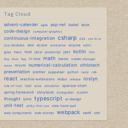
Tag Cloud
advent-calender
asp-net
babel
book
agile
code-design
computer-graphics
csharp
continuous-integration
css
css-in-js
css-modules
ddd
docker
enzyme
enterprise
eslint
kotlin
jest
grpc
hexo
html
java
javascript
l10n
math
lit-html
memo
linq
linux
lisp
middle-manager
numerical-calculation
othlotech
mvvm
mono
presentation
prettier
puppeteer
python
razor
rdb
react
roslyn
reactive-extensions
redux
release
rust
scss
sparrow-chart
rule-of-root
simulation
spring-framework
storybook
styleguidist
stylelint
typescript
thought
tslint
ui-design
unit-test
view-hook-pair
utility-first-css
webpack
xaml
web-components
web-worker
xml