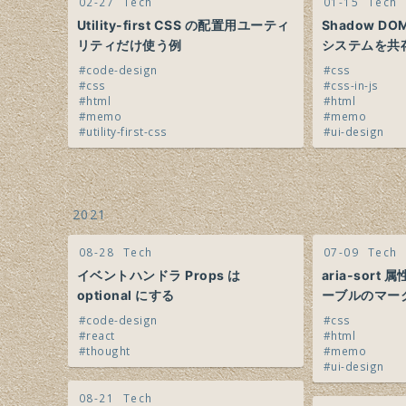
02-27
Tech
01-15
Tech
Utility-first CSS の配置用ユーティ
Shadow D
リティだけ使う例
システムを共
code-design
css
css
css-in-js
html
html
memo
memo
utility-first-css
ui-design
2021
08-28
Tech
07-09
Tech
イベントハンドラ Props は
aria-sor
optional にする
ーブルのマー
code-design
css
react
html
thought
memo
ui-design
08-21
Tech