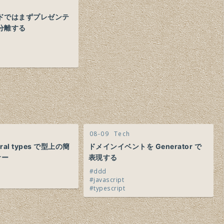
ドではまずプレゼンテ
分離する
08-09
Tech
teral types で型上の簡
ドメインイベントを Generator で
サー
表現する
ddd
javascript
typescript