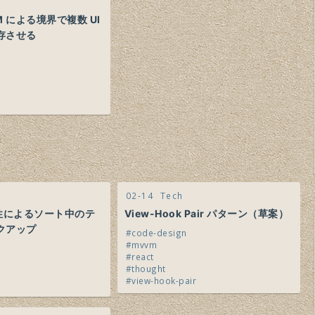
OM による境界で複数 UI
存させる
02-14
Tech
t 属性によるソート中のテ
View-Hook Pair パターン（草案）
クアップ
code-design
mvvm
react
thought
view-hook-pair