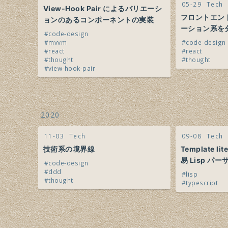
05-29
Tech
View-Hook Pair によるバリエーシ
フロントエン
ョンのあるコンポーネントの実装
ーション系を
code-design
mvvm
code-design
react
react
thought
thought
view-hook-pair
2020
11-03
Tech
09-08
Tech
技術系の境界線
Template li
易 Lisp パー
code-design
ddd
lisp
thought
typescript